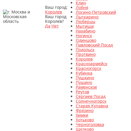
Клин
Ваш город:
Лобня
Королев
Лосино-Петровский
Ваш город
Лыткарино
Королев?
Люберцы
Да
Нет
Мытищи
Нахабино
Ногинск
Одинцово
Павловский Посад
Подольск
Протвино
Королев
Красноармейск
Красногорск
Кубинка
Пушкино
Пущино
Раменское
Реутов
Сергиев Посад
Солнечногорск
Старая Купавна
Фрязино
Химки
Хотьково
Черноголовка
Щелково