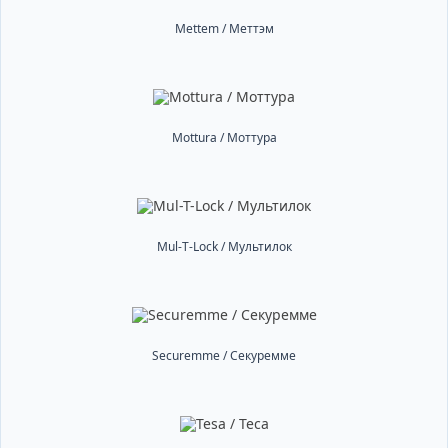
Mettem / Меттэм
Mottura / Моттура
Mul-T-Lock / Мультилок
Securemme / Секуремме