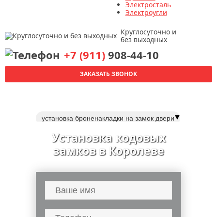
Электросталь
Электроугли
Круглосуточно и
без выходных
+7 (911)
908-44-10
ЗАКАЗАТЬ ЗВОНОК
▼
установка броненакладки на замок двери
установка врезного замка
Установка кодовых
установка замка на калитку
замков в Королеве
установка электронного замка
установка электронных замков
установка межкомнатных замков
установка замка барьер
ремонт дверных замков