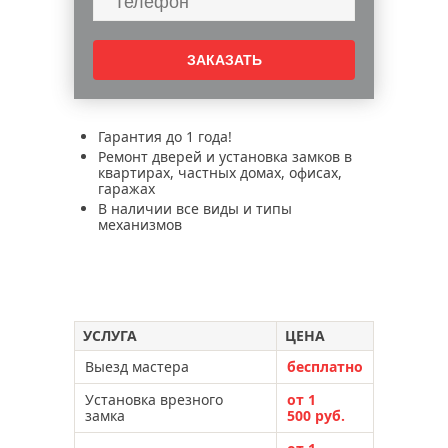
электромагнитные замки
аварийное вскрытие замков
электромеханические замки
перекодировка замков
установка дверей
Гарантия до 1 года!
Ремонт дверей и установка замков в
установка дверных ручек
квартирах, частных домах, офисах,
гаражах
установка антенн
В наличии все виды и типы
установка видеонаблюдения
механизмов
установка
УСЛУГА
ЦЕНА
Выезд мастера
бесплатно
Установка врезного
от 1
замка
500 руб.