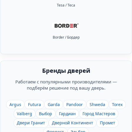
Tesa / Теса
Border / Бордер
Бренды дверей
Работаем с популярными производителями —
подберём решение под вашу дверь.
Argus
Futura
Garda
Pandoor
Shweda
Torex
Valberg
Выбор
Гардиан
Город Мастеров
Двери Гранит
Дверной Континент
Промет
Форпост
Эльбор